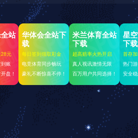
享。
南jn官网登录入口视频与图文指引。