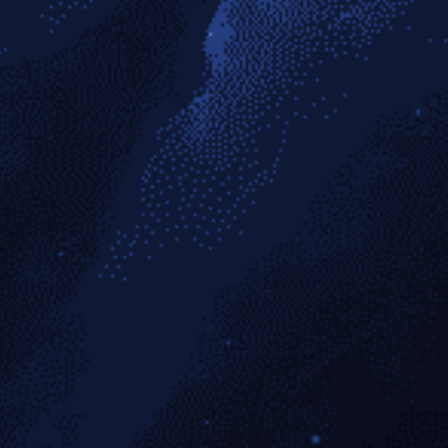
多维安全矩阵
网站平台，每一次数据传输与交互都受到分层安全机制保护，确
隐私隔离机制
数据分层备份