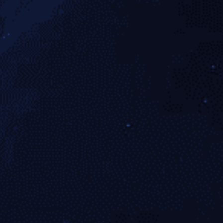
数据与后台管理隔离存储，提升
结合江南JN唯一官方网站-江南j
敏感信息安全等级。
登录入口部署逻辑，建立多地
系，降低意外风险。
真实用户怎么说？
这些评价来自各地活跃用户，是平台长期稳定运行的最好证明。
阿斌
小云
广东 · 老用户
北京 · 女球迷
了快三年，从赛事数据到直播流
用手机看球最怕卡顿，这个平
都没掉链子，江南JN唯一官方
全没让我失望，数据同步、切
-江南jn官网登录入口 确实是
很顺。