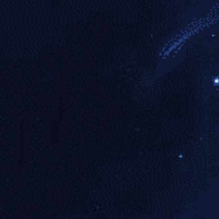
v6.1.3
发布于 2025年6月30日
性能更新说明：
数据刷新逻辑优化，操作体验更流畅。
赛事搜索关键词支持高亮显示。
修复低速网络下页面提示样式异常。
v6.0.0
发布于 2025年3月8日
重点改版内容如下：
首页结构重构，焦点信息展示更清晰。
支持赛事提醒功能，开启后可接收推送。
整体性能提升，首次打开速度显著优化。