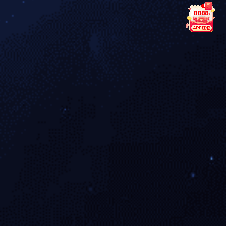
保用户操作安全无忧。
行为审计系统