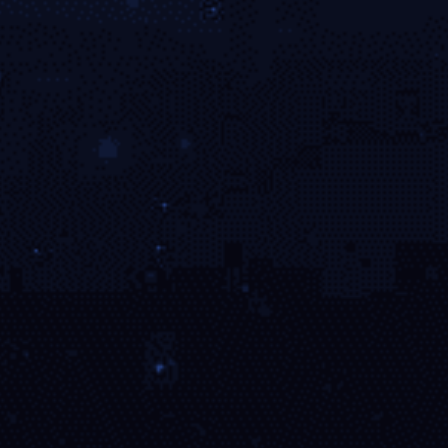
目前最信赖的平台之一。
联系我们
安徽省西安市解放路242号大厦
support@shoptamarque.com
址