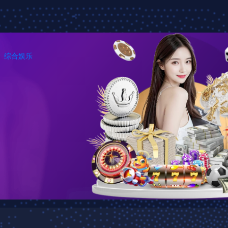
下载App
公司简介
体育
江南JN唯
集赛事追踪、社群交流
网登录入口式的掌上
实时比分
App Store 下载