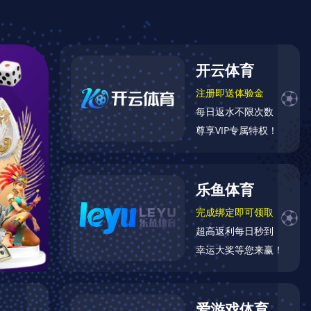
焦点
一官方网站 App 全面升级
与智能预测于一体，江南JN唯一官方网站-江南jn官
体验不容错过。
互动社区
智能预测
Google Play 获取