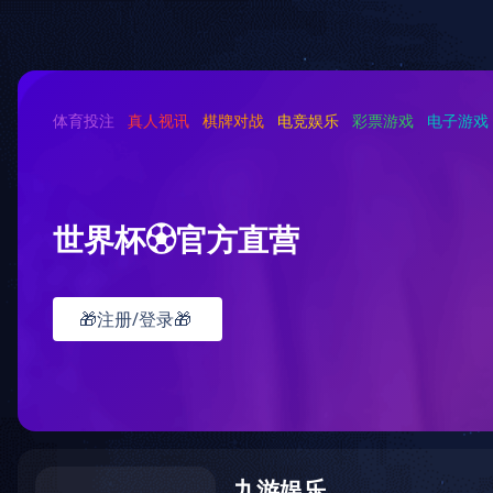
立即注册
1. 本应用是否会收集我
是的，江南JN唯一官方
等）以提升服务体验。
2. 收集这些信息的目的是
3. 我的信息会被共享或出