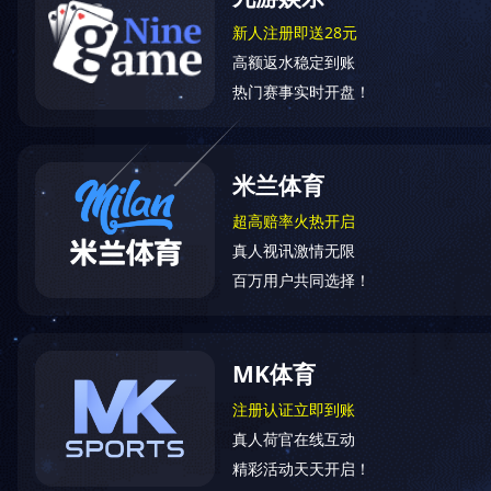
4. 我的信息会保存多久
5. 我能修改或删除我的信
6. 如何联系我们处理隐
江南JN唯一
常见风险威胁