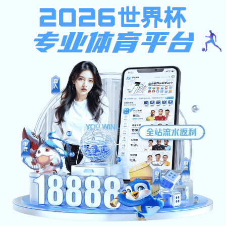
立即注册
协议目录
1. 接受条款
2. 账户规则
3. 服务内容
4. 用户行为
5. 知识产权
6. 服务终止
7. 免责声明
8. 法律适用
9. 联系我们