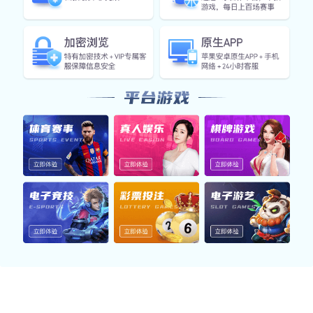
江南JN唯一官方网站 在多个国际赛事科技平台评比中脱颖而
出，持续提升安全性与观赛体验。
亚洲体育服务平台大奖
2022 年度综合类数字体育平台荣誉奖项，肯定平台服务能
力。