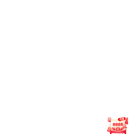
员。在本场比赛中，她多次展现出卓越的领导才能及
临危不乱的信息传递能力。在克服困难时，她总是能
够及时找到解决方案，引导队伍走向胜利。
特别是在比赛进入白热化阶段时，吴睿冷静处理每一
个进攻回合，通过精准传球帮助队友获得良机。同
时，她也不忘自身攻击，上演了一些精彩绝伦的小抛
投和急停跳投，将比分继续扩大。这种关键时刻敢于
担当的大心脏特质，使她成为全队信赖的重要人物。
另外，在整个赛事过程中，吴睿还展示出了优秀的篮
球智商与观察力，经常通过合理的位置选择来牵制对
方防线，为团队争取更多空间。这不仅提升了自身的
数据统计，更重要的是促进了团队整体效率，相辅相
成，共同推动着华东师大取得最终胜利。