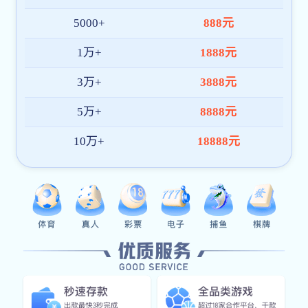
这场比赛，包括球队整体表现、张馨文的精彩发挥、
吴睿的关键时刻以及战术布置对胜利的影响。通过这
些分析，我们能够更深入地了解华东师大女篮在本场
比赛中的成功之道。
1、球队整体表现
在与西安工大的较量中，华东师大女篮展现出了极高
的团队协作能力。整场比赛，她们不仅进攻流畅，而
且防守严密，让对手难以找到得分机会。这种高度的
默契配合让她们牢牢掌控了比赛节奏，从一开始就占
据了上风。
比赛首节，华东师大女篮便依靠快速的反击和精准的
投篮，迅速建立起领先优势。在这段时间内，全队上
下都积极参与进攻，各个位置上的球员都能够有效地