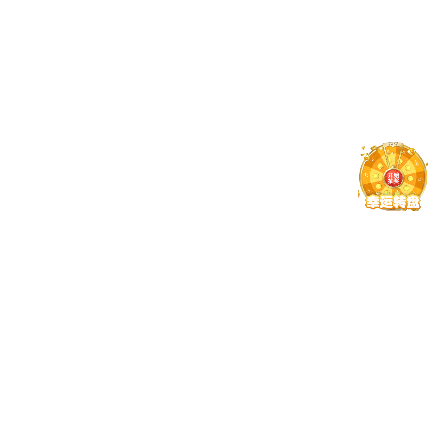
此外，在关键时刻，她总能站出来承担责任。在下半
场局势稍显胶着的时候，张馨文连续命中几记重要投
篮，将比分拉开。这不仅提升了队友们士气，也让对
手感受到巨大的压力。她冷静而果敢的表现，无疑为
球队注入了一剂强心针。
值得一提的是，张馨文还积极参与到防守当中，多次
抢断成功并发动反击，这展示了她全面而均衡的发展
能力。不仅仅是在进攻端，她也用实际行动证明了自
己是一名全能型选手，在各个方面都能为球队做出贡
献。
3、吴睿的重要时刻
和张馨文一样，吴睿也是华东师大女篮不可或缺的一