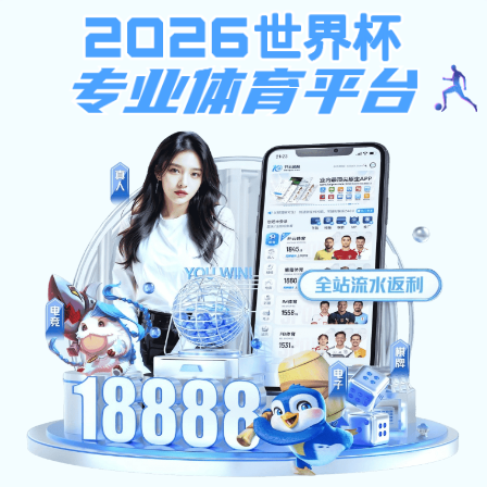
立即注册
江南JN唯一官方网站
官网 · 权威体育数据平
台
江南JN唯一官方网站 OFFICIAL WEBSITE
自2022年创立以来，
江南JN唯一官方网站
致力于为用
户提供包括NBA、英超、欧洲杯、LPL在内的热门赛事
直播与数据服务，广受用户信赖。