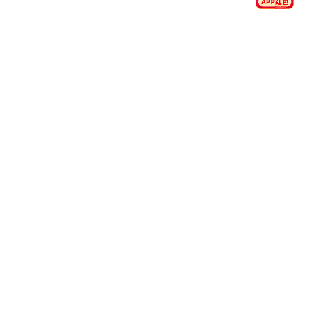
4、战术布置影响胜利
成功往往离不开科学合理的战术安排。在此次与西安
工大的较量中，教练组针对双方特点进行了周密部
署，为球队制定了一套行之有效且具针对性的战术体
系。从赛前准备到赛中调整，都显示出了教练组深厚
的战略眼光与实战经验。
首先，在进攻策略上, 华东师大充分利用快速转移球来
撕扯西安工大的防线，通过不断跑位制造错位机会，
提高单打成功率。此外，高低位配合也极具威胁，让
对方不得不花费大量精力去应对不同类型攻击，这无
形中增强了自己的进攻威胁性。
同时，在防守端则采取灵活多变的人盯人策略，根据
实时情况进行适当调整，以限制西安工大学子的发