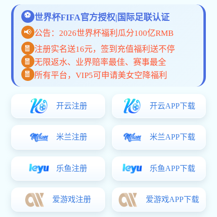
立即下载江南JN唯一官方网站APP