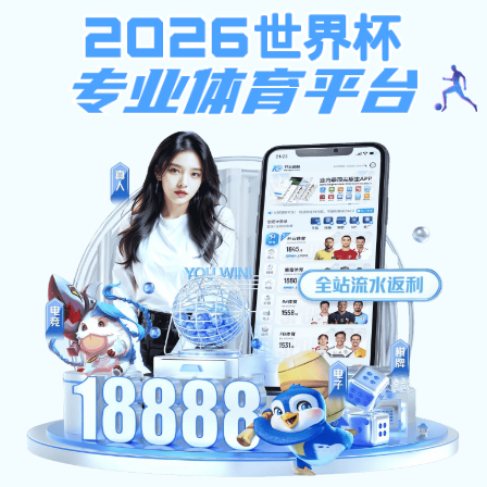
立即注册
江南JN唯一官方网站
官网 · 权威体育数据平
台
江南JN唯一官方网站 OFFICIAL WEBSITE
自2022年创立以来，
江南JN唯一官方网站
致力于为用
户提供包括NBA、英超、欧洲杯、LPL在内的热门赛事
直播与数据服务，广受用户信赖。