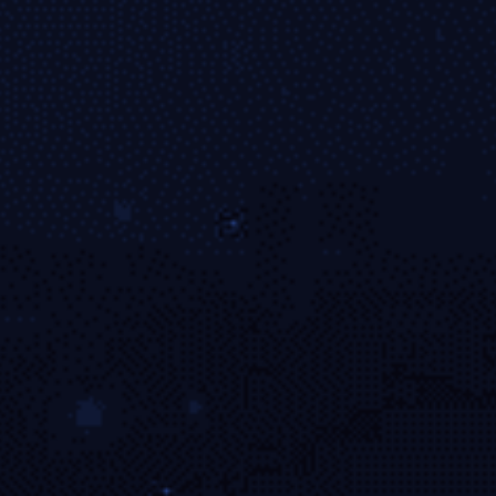
谈世界杯梦想
弗洛伦蒂诺与穆帅下周再
巴西U1
谈重返皇
进球后模
2026-06-27
2026-06