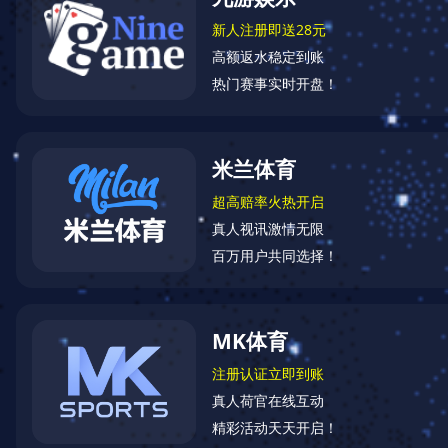
立即下载江南JN唯一官方网站APP
首页
/
体育焦点
/ 正文