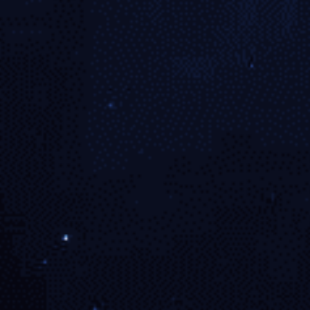
热门推荐
所罗门助攻恩多尔破门尤
卡拉菲奥里
文图斯在
与英超意
2026-06-15
2026-05-31