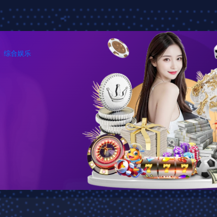
体育
下载App
公司简介
站
官网 · 权威
为用户提供包括NBA、英超、
广受用户信赖。