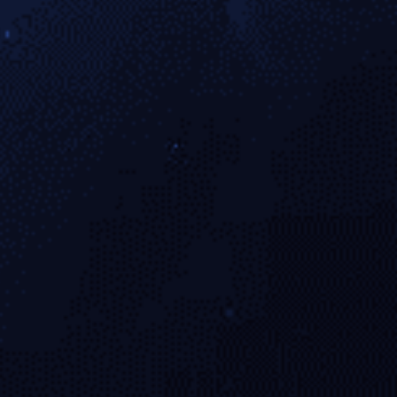
员，加强阵容深度。同时，他们还需改善面
以应对关键比赛中的压力。如果能够顺利解
力是当前要务。在不断强化青训体系同时，
丰富的大牌球员来提升整体实力。这将帮助
三冠王梦并非遥不可及。
each have their own strengths and
ith distinct tactical styles, unique
 and future challenges ahead, they
chasing glory.