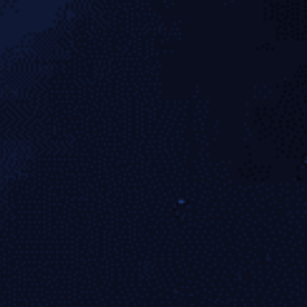
The road to achieving the treble will not be 
from players, coaches, and manageme
这三支豪门均有可能再次书写属于自己的传奇篇章