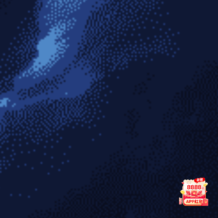
。他们曾多次捧起欧冠奖杯，其历史成就令
蕴，是德国足球精神象征之一。这样的背景
败赛季，这一壮举成为英超历史上的传奇。
紧密相连，使得每一次主场比赛都充满激
们是否还能迈向更高峰。
同样有着悠久而光辉的历史。在国内联赛中
平台。他们希望通过自己的努力，一步步走
，需要保持稳定性并引入新鲜血液。他们必
还需关注如何管理好老将与年轻人的关系，