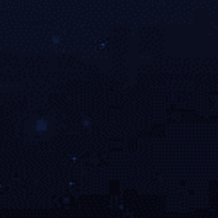
疑达洛特回应
弗洛伦蒂诺与穆帅下周再
勇士官推
谈重返皇
杀文班超
2026-06-27
2026-06
联系我们
安徽省西安市解放路242号大厦
support@shoptamarque.com