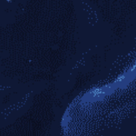
拜仁慕尼黑无疑是德甲乃至欧洲足坛的一面旗帜
所有对手敬畏。此外，拜仁还拥有深厚的文化底
无疑增强了他们追求三冠王梦想的信心。
阿森纳也有着辉煌的历史，他们曾创造过连续不
而“枪手”的文化底蕴同样丰富，与伦敦这个城市
情。然而，近年来缺乏重大荣誉，让外界质疑他
葡萄牙体育虽然没有像前两者一样显赫，但他们
积累了不少荣誉，同时也是许多明星球员成长的
向更广阔的舞台，实现属于自己的荣耀愿景。
4、未来展望与挑战
展望未来，对于拜仁来说，要继续追求三冠王梦
须避免因伤病或状态起伏而造成成绩波动，同时