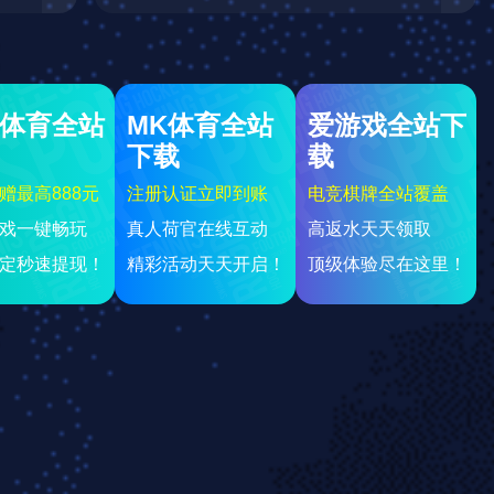
与梦想的争夺，将会是一个精彩纷呈的话
一。拜仁慕尼黑在过去几年里一直以其高压
们在比赛中的控球率和进攻效率。同时，拜
灵活调整战术，以适应各种比赛节奏。
家般的调度下，球队整体配合流畅，相互之
来撕开对方防线。然而，在面对防守严密的
破性的进攻方案。
受到关注。他们大胆使用年轻球员，并通过
逊于拜仁和阿森纳，但他们在快节奏比赛中
的重要潜力所在。