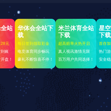
也必须应对来自其他强队的压力。这场关于荣誉
题。
1、战术风格分析
战术风格是决定一支球队能否成功的重要因素之
逼抢和快速反击著称，这种战术极大地提升了他
仁凭借深厚的人才储备，在面对不同对手时能够
阿森纳则以其传控打法闻名，尤其是在教练艺术
间默契十足。他们强调中场控制，通过精准传递
对手时，阿森纳有时显得乏力，需要找到更具突
葡萄牙体育则以其年轻化且富有创造性的阵容而
快速转换进攻来施加压力。虽然整体实力可能稍
的表现却常常让人眼前一亮，这是他们争取荣誉