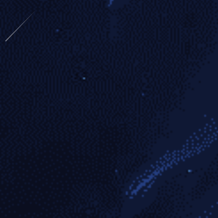
三冠王的梦想能否重现拜仁