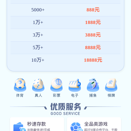
从皇马应对教练更替的态度、当前球队状况与需求、
德尚及其他候选人的评估，以及未来可能的影响等四
个方面进行详细阐述，以全面解析这一重要话题。
1、冷静应对教练变动
皇家马德里作为世界足坛的一支豪门球队，对待任何
一次教练更替都需要保持高度的冷静与理智。过去几
年中，皇马经历了几次重大的教练变动，每一次变动
都伴随着巨大的压力与期待。然而，俱乐部管理层一
直以来秉持着以长远利益为重的原则，不会因为短期
成绩而轻言换帅。
据内部人士透露，当前管理层对于球队的发展方向有
着清晰的规划，他们认为在适当的时候做出调整是必
要的，但绝不能草率行事。因此，在考虑新任主帅的