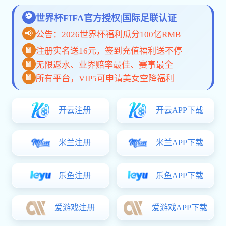
立即下载江南JN唯一官方网站APP